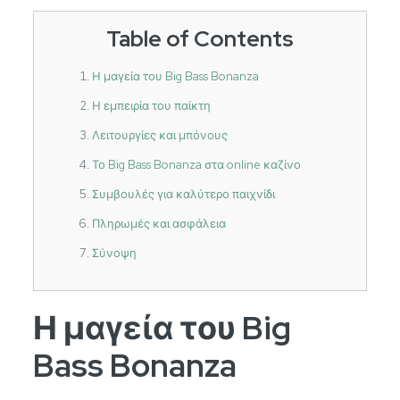
Table of Contents
Η μαγεία του Big Bass Bonanza
Η εμπειρία του παίκτη
Λειτουργίες και μπόνους
Το Big Bass Bonanza στα online καζίνο
Συμβουλές για καλύτερο παιχνίδι
Πληρωμές και ασφάλεια
Σύνοψη
Η μαγεία του Big
Bass Bonanza