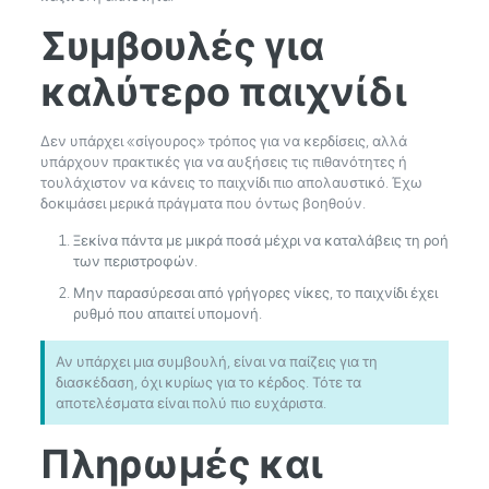
Συμβουλές για
καλύτερο παιχνίδι
Δεν υπάρχει «σίγουρος» τρόπος για να κερδίσεις, αλλά
υπάρχουν πρακτικές για να αυξήσεις τις πιθανότητες ή
τουλάχιστον να κάνεις το παιχνίδι πιο απολαυστικό. Έχω
δοκιμάσει μερικά πράγματα που όντως βοηθούν.
Ξεκίνα πάντα με μικρά ποσά μέχρι να καταλάβεις τη ροή
των περιστροφών.
Μην παρασύρεσαι από γρήγορες νίκες, το παιχνίδι έχει
ρυθμό που απαιτεί υπομονή.
Αν υπάρχει μια συμβουλή, είναι να παίζεις για τη
διασκέδαση, όχι κυρίως για το κέρδος. Τότε τα
αποτελέσματα είναι πολύ πιο ευχάριστα.
Πληρωμές και