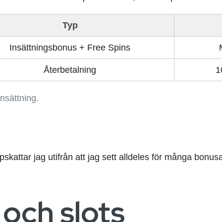
Typ
Insättningsbonus + Free Spins
Återbetalning
1
insättning.
uppskattar jag utifrån att jag sett alldeles för många bon
och slots