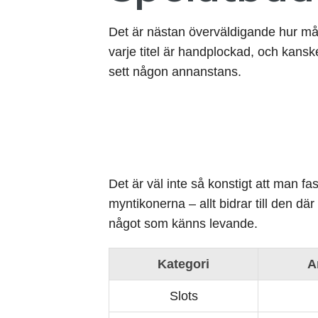
Det är nästan överväldigande hur mång
varje titel är handplockad, och kansk
sett någon annanstans.
Det är väl inte så konstigt att man f
myntikonerna – allt bidrar till den d
något som känns levande.
Kategori
A
Slots