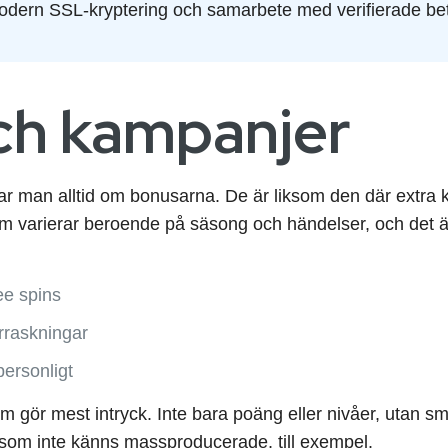
ern SSL-kryptering och samarbete med verifierade betal
ch kampanjer
ar man alltid om bonusarna. De är liksom den där extra 
m varierar beroende på säsong och händelser, och det ä
e spins
raskningar
ersonligt
om gör mest intryck. Inte bara poäng eller nivåer, utan sm
m inte känns massproducerade, till exempel.