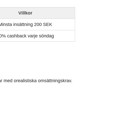
Villkor
Minsta insättning 200 SEK
0% cashback varje söndag
usar med orealistiska omsättningskrav.