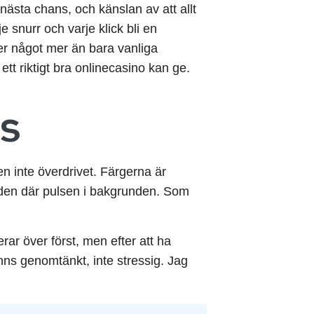
 nästa chans, och känslan av att allt
 snurr och varje klick bli en
er något mer än bara vanliga
t riktigt bra onlinecasino kan ge.
s
en inte överdrivet. Färgerna är
n den där pulsen i bakgrunden. Som
rar över först, men efter att ha
nns genomtänkt, inte stressig. Jag