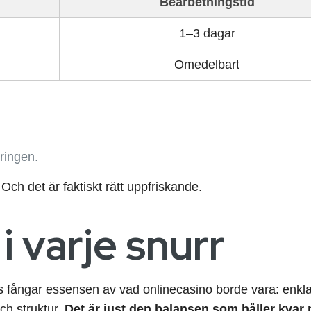
Bearbetningstid
1–3 dagar
Omedelbart
ringen.
 Och det är faktiskt rätt uppfriskande.
i varje snurr
rs fångar essensen av vad onlinecasino borde vara: enklar
ch struktur.
Det är just den balansen som håller kvar