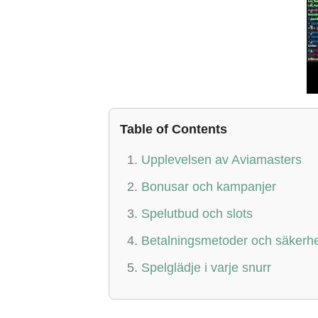
Table of Contents
Upplevelsen av Aviamasters
Bonusar och kampanjer
Spelutbud och slots
Betalningsmetoder och säkerh
Spelglädje i varje snurr